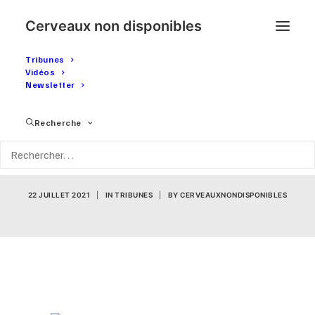
Cerveaux non disponibles
Tribunes
Vidéos
Newsletter
Pass sanitaire : le
Recherche
problème, c'est le flicage
!
22 JUILLET 2021
|
IN
TRIBUNES
|
BY
CERVEAUXNONDISPONIBLES