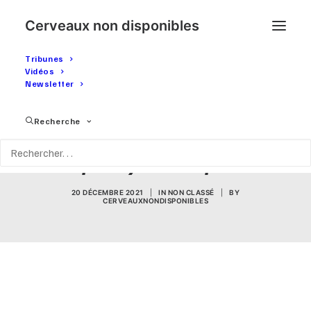
Cerveaux non disponibles
Tribunes
Vidéos
Newsletter
Chili : après deux ans de
Recherche
lutte une victoire plus
que symbolique
20 DÉCEMBRE 2021
|
IN
NON CLASSÉ
|
BY
CERVEAUXNONDISPONIBLES