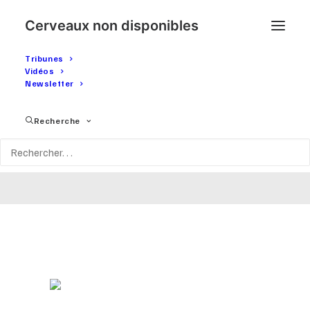
Cerveaux non disponibles
Tribunes
Vidéos
Newsletter
Ukraine : notre difficile
Recherche
position anti-guerre
8 MARS 2022
|
IN
ARTICLES
|
BY
CERVEAUXNONDISPONIBLES