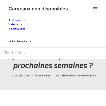
Cerveaux non disponibles
Tribunes
Vidéos
Newsletter
FASCISME ET
Recherche
RÉVOLUTION : Que
pourrait-il se passer les
prochaines semaines ?
1 JUILLET 2024
|
IN
ARTICLES
|
BY
CERVEAUXNONDISPONIBLES