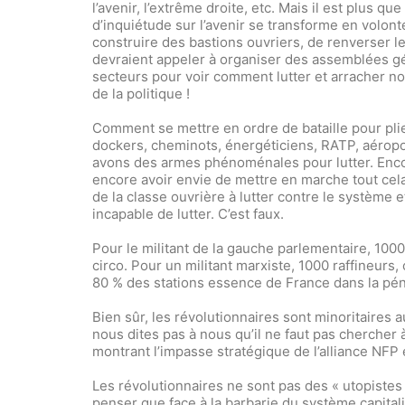
l’avenir, l’extrême droite, etc. Mais il est plus q
d’inquiétude sur l’avenir se transforme en volont
construire des bastions ouvriers, de renverser le
devraient appeler à organiser des assemblées gé
secteurs pour voir comment lutter et arracher nos
de la politique !
Comment se mettre en ordre de bataille pour plie
dockers, cheminots, énergéticiens, RATP, aéropor
avons des armes phénoménales pour lutter. Encore
encore avoir envie de mettre en marche tout cela
de la classe ouvrière à lutter contre le système 
incapable de lutter. C’est faux.
Pour le militant de la gauche parlementaire, 1000
circo. Pour un militant marxiste, 1000 raffineurs,
80 % des stations essence de France dans la pénu
Bien sûr, les révolutionnaires sont minoritaires
nous dites pas à nous qu’il ne faut pas chercher 
montrant l’impasse stratégique de l’alliance NFP e
Les révolutionnaires ne sont pas des « utopistes »
penser que face à la barbarie du système capitali