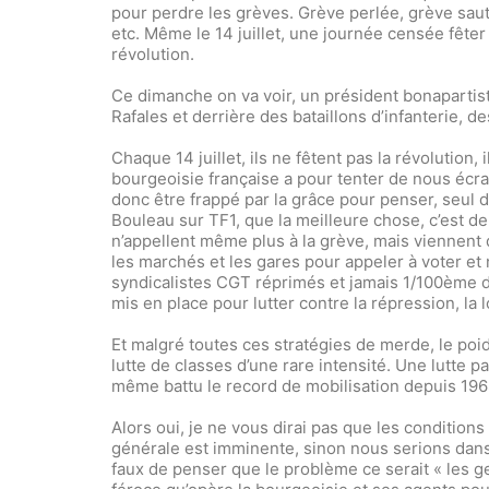
pour perdre les grèves. Grève perlée, grève sau
etc. Même le 14 juillet, une journée censée fêter
révolution.
Ce dimanche on va voir, un président bonapartis
Rafales et derrière des bataillons d’infanterie, d
Chaque 14 juillet, ils ne fêtent pas la révolution,
bourgeoisie française a pour tenter de nous écras
donc être frappé par la grâce pour penser, seul 
Bouleau sur TF1, que la meilleure chose, c’est d
n’appellent même plus à la grève, mais viennent
les marchés et les gares pour appeler à voter et n
syndicalistes CGT réprimés et jamais 1/100ème de
mis en place pour lutter contre la répression, la l
Et malgré toutes ces stratégies de merde, le po
lutte de classes d’une rare intensité. Une lutte 
même battu le record de mobilisation depuis 1968.
Alors oui, je ne vous dirai pas que les conditions
générale est imminente, sinon nous serions dans 
faux de penser que le problème ce serait « les gen