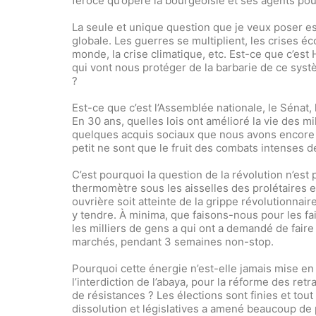
féroce qu’opère la bourgeoisie et ses agents pou
La seule et unique question que je veux poser est
globale. Les guerres se multiplient, les crises é
monde, la crise climatique, etc. Est-ce que c’es
qui vont nous protéger de la barbarie de ce sys
?
Est-ce que c’est l’Assemblée nationale, le Sénat,
En 30 ans, quelles lois ont amélioré la vie des mi
quelques acquis sociaux que nous avons encore 
petit ne sont que le fruit des combats intenses de 
C’est pourquoi la question de la révolution n’est
thermomètre sous les aisselles des prolétaires en
ouvrière soit atteinte de la grippe révolutionnair
y tendre. À minima, que faisons-nous pour les f
les milliers de gens a qui ont a demandé de faire
marchés, pendant 3 semaines non-stop.
Pourquoi cette énergie n’est-elle jamais mise en p
l’interdiction de l’abaya, pour la réforme des ret
de résistances ? Les élections sont finies et tou
dissolution et législatives a amené beaucoup de p