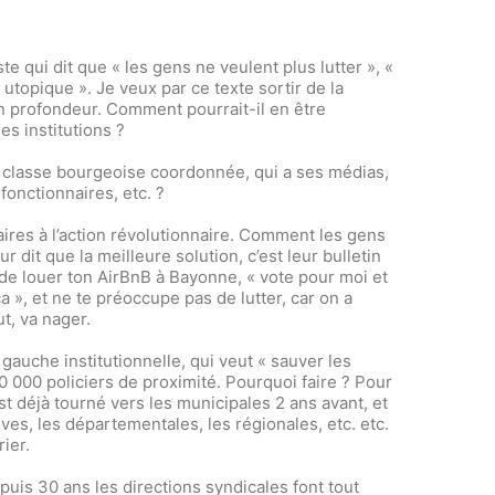
te qui dit que « les gens ne veulent plus lutter », «
 utopique ». Je veux par ce texte sortir de la
n profondeur. Comment pourrait-il en être
es institutions ?
 classe bourgeoise coordonnée, qui a ses médias,
 fonctionnaires, etc. ?
taires à l’action révolutionnaire. Comment les gens
r dit que la meilleure solution, c’est leur bulletin
de louer ton AirBnB à Bayonne, « vote pour moi et
ça », et ne te préoccupe pas de lutter, car on a
t, va nager.
auche institutionnelle, qui veut « sauver les
 10 000 policiers de proximité. Pourquoi faire ? Pour
st déjà tourné vers les municipales 2 ans avant, et
ives, les départementales, les régionales, etc. etc.
rier.
uis 30 ans les directions syndicales font tout