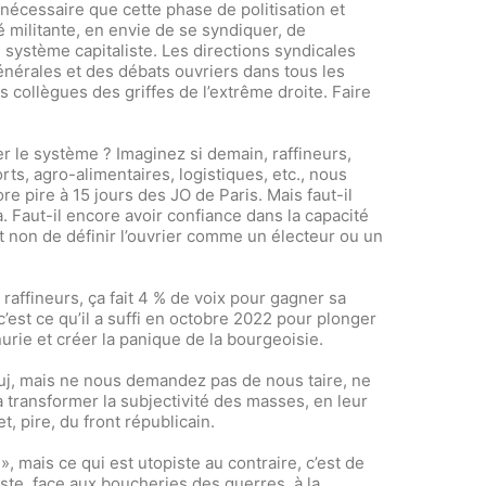
ue nécessaire que cette phase de politisation et
é militante, en envie de se syndiquer, de
 système capitaliste. Les directions syndicales
nérales et des débats ouvriers dans tous les
 collègues des griffes de l’extrême droite. Faire
r le système ? Imaginez si demain, raffineurs,
ts, agro-alimentaires, logistiques, etc., nous
 pire à 15 jours des JO de Paris. Mais faut-il
. Faut-il encore avoir confiance dans la capacité
et non de définir l’ouvrier comme un électeur ou un
 raffineurs, ça fait 4 % de voix pour gagner sa
 c’est ce qu’il a suffi en octobre 2022 pour plonger
rie et créer la panique de la bourgeoisie.
 auj, mais ne nous demandez pas de nous taire, ne
à transformer la subjectivité des masses, en leur
t, pire, du front républicain.
, mais ce qui est utopiste au contraire, c’est de
ste, face aux boucheries des guerres, à la