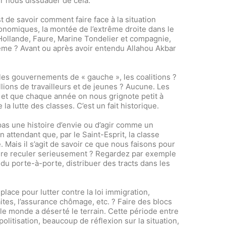
r nous dissuader de cela.
 de savoir comment faire face à la situation
conomiques, la montée de l’extrême droite dans le
t Hollande, Faure, Marine Tondelier et compagnie,
tème ? Avant ou après avoir entendu Allahou Akbar
 les gouvernements de « gauche », les coalitions ?
llions de travailleurs et de jeunes ? Aucune. Les
et que chaque année on nous grignote petit à
la lutte des classes. C’est un fait historique.
 pas une histoire d’envie ou d’agir comme un
 attendant que, par le Saint-Esprit, la classe
e. Mais il s’agit de savoir ce que nous faisons pour
aire reculer serieusement ? Regardez par exemple
 du porte-à-porte, distribuer des tracts dans les
lace pour lutter contre la loi immigration,
raites, l’assurance chômage, etc. ? Faire des blocs
t le monde a déserté le terrain. Cette période entre
olitisation, beaucoup de réflexion sur la situation,