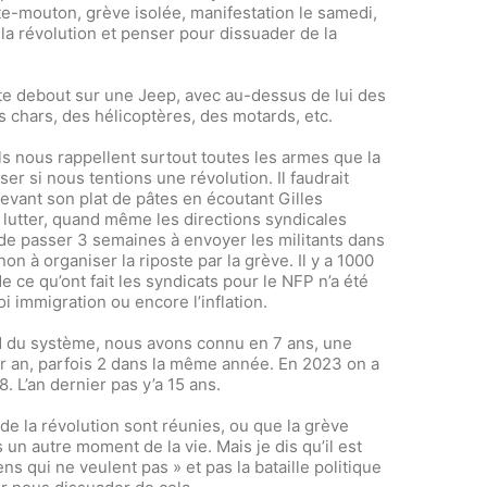
te-mouton, grève isolée, manifestation le samedi,
 la révolution et penser pour dissuader de la
te debout sur une Jeep, avec au-dessus de lui des
es chars, des hélicoptères, des motards, etc.
 ils nous rappellent surtout toutes les armes que la
er si nous tentions une révolution. Il faudrait
devant son plat de pâtes en écoutant Gilles
e lutter, quand même les directions syndicales
 de passer 3 semaines à envoyer les militants dans
on à organiser la riposte par la grève. Il y a 1000
 ce qu’ont fait les syndicats pour le NFP n’a été
oi immigration ou encore l’inflation.
id du système, nous avons connu en 7 ans, une
par an, parfois 2 dans la même année. En 2023 on a
 L’an dernier pas y’a 15 ans.
 de la révolution sont réunies, ou que la grève
un autre moment de la vie. Mais je dis qu’il est
s qui ne veulent pas » et pas la bataille politique