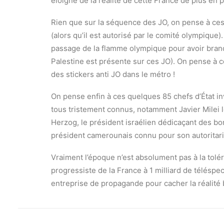
éloigné de la réalité de cette France de plus en p
Rien que sur la séquence des JO, on pense à ces 
(alors qu’il est autorisé par le comité olympique
passage de la flamme olympique pour avoir brand
Palestine est présente sur ces JO). On pense à c
des stickers anti JO dans le métro !
On pense enfin à ces quelques 85 chefs d’État i
tous tristement connus, notamment Javier Milei l
Herzog, le président israélien dédicaçant des b
président camerounais connu pour son autoritari
Vraiment l’époque n’est absolument pas à la tolér
progressiste de la France à 1 milliard de téléspec
entreprise de propagande pour cacher la réalité