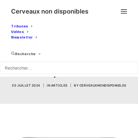
Cerveaux non disponibles
Tribunes
Vidéos
Newsletter
CND de retour sur
Recherche
Instagram, mais jusqu'à
quand ?
30 JUILLET 2024
|
IN
ARTICLES
|
BY
CERVEAUXNONDISPONIBLES