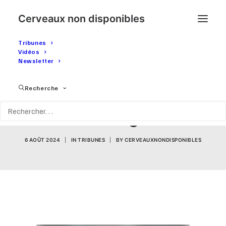
Cerveaux non disponibles
Tribunes
Vidéos
Newsletter
FICHE S. De l'invention de
Recherche
la charge à l'inversion de
la charge
6 AOÛT 2024
|
IN
TRIBUNES
|
BY
CERVEAUXNONDISPONIBLES