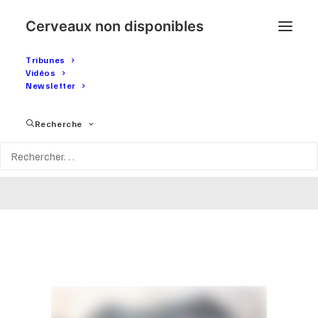
Cerveaux non disponibles
Tribunes
Vidéos
Newsletter
Parce que c'est notre
Recherche
victoire !!!
19 FÉVRIER 2019
|
IN
TRIBUNES
|
BY
CERVEAUXNONDISPONIBLES