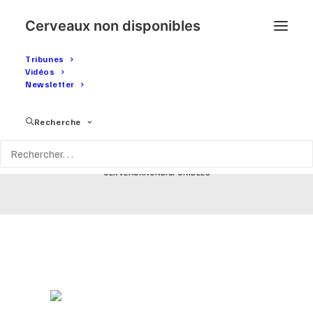
Cerveaux non disponibles
Tribunes
Vidéos
Newsletter
EXCUSES AUX GJ - Lettre
Recherche
anonyme
17 NOVEMBRE 2021
|
IN
TÉMOIGNAGES
|
BY
CERVEAUXNONDISPONIBLES