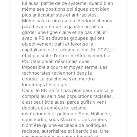
lui aussi partie de ce système, quand bien
même ses positions politiques sont bien
plus anticapitaliste
s
et antiraciste
s
.
Même sans croire au jeu électoral, il nous
para
î
t évident que la gauche aurait du
garder une ligne claire et ne pas s'allier
avec le PS et d'autres groupes qui ont
objectivement trahi et favoris
é
le
capitalisme et le racisme d'état. En 2022, il
était possible d'enterrer
ef
fectivement le
PS. Cela para
î
t désormais quasi
impossible à court et moyen terme.
Les
technocrates reviennent dans la
course.
La gauche va s'en mordre
longtemps les doigts.
Car si le RN ne fait pas plus peur que ça, y
compris au sein des populations racisées,
c'est peut être aussi parce qu'ils vivent
depuis des années le racisme
institutionnel et politique. Sous Hollande,
sous Sarko, sous Macron...
C
es années
n'ont été qu'une escalade de politiques
racistes, autoritaires et liberticides.
Une
acclimatation à un avenir bouché et