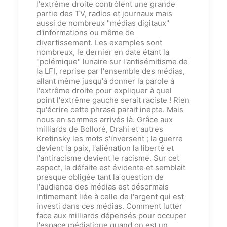
l'extrême droite contrôlent une grande
partie des TV, radios et journaux mais
aussi de nombreux "médias digitaux"
d'informations ou même de
divertissement. Les exemples sont
nombreux, le dernier en date étant la
"polémique" lunaire sur l'antisémitisme de
la LFI, reprise par l'ensemble des médias,
allant même jusqu'à donner la parole à
l'extrême droite pour expliquer à quel
point l'extrême gauche serait raciste ! Rien
qu'écrire cette phrase parait inepte. Mais
nous en sommes arrivés là
.
G
râce aux
milliards de Bolloré, Drahi et autres
Kretinsky
les mots s'inversent ; la guerre
devient la paix, l'ali
é
nation la liberté et
l'antiracisme devient le racisme
. Sur cet
aspect, la défaite est évidente et semblait
presque obligée tant la question de
l'audience des médias est désormais
intimement liée à celle de l'argent qui est
investi dans ces médias. Comment lutter
face aux milliards dépensés pour occuper
l'espace médiatique quand on est un