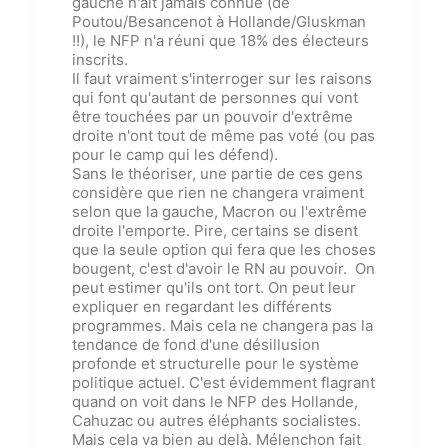
gauche n'ai
t
jamais connue (de
Poutou/Besancenot à Hollande/Gluskman
!!), le NFP n'a réuni que 18% des électeurs
inscrits.
Il faut vraiment s'interroger sur les raisons
qui font qu'autant de personnes qui vont
être touchée
s
par un pouvoir d'extrême
droite n'ont tout de même pas voté (ou pas
pour le camp qui les défend).
Sans le théoriser, une partie de ces gens
considère que rien ne changera vraiment
selon que la gauche, Macron ou l'extrême
droite l'emporte. Pire, certains se disent
que la seule option qui fera que les choses
bougent, c'est d'avoir le RN au pouvoir. On
peut estimer qu'ils ont tort. On peut leur
expliquer en regardant les différents
programmes. Mais cela ne changera pas la
tendance de fond d'une désillusion
profonde et structurelle pour le système
politique actuel. C'est évidemment flagrant
quand on voit dans le NFP des Hollande,
Cahuzac ou autre
s
éléphants socialistes.
Mais cela va bien au delà. Mélenchon fait